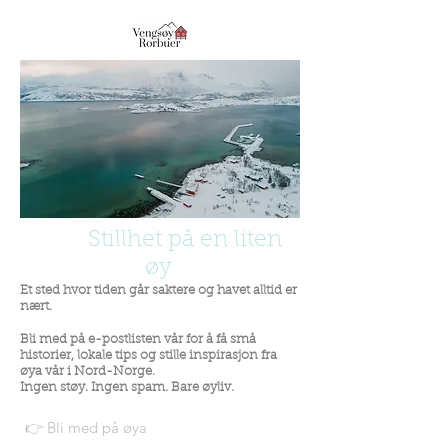
Stillhet på en liten
øy
Et sted hvor tiden går saktere og havet alltid er
nært.
Bli med på e-postlisten vår for å få små
historier, lokale tips og stille inspirasjon fra
øya vår i Nord-Norge.
Ingen støy. Ingen spam. Bare øyliv.
👉 Bli med på øya